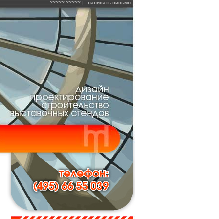
????? ?????
|
написать письмо