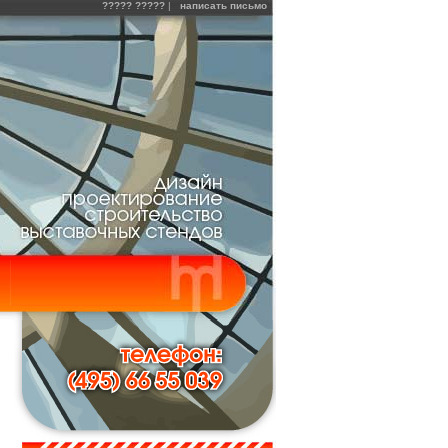
????? ?????
|
написать письмо