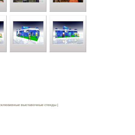
склюзивные выставочные стенды |