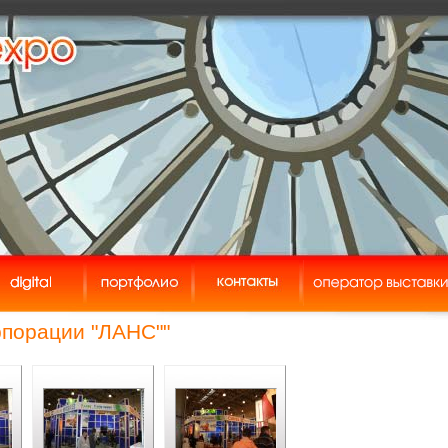
порации "ЛАНС""